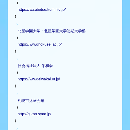
(
https://atsubetsu.kumin-c.jp/
)
北星学園大学・北星学園大学短期大学部
(
https://www.hokusei.ac.jp/
)
社会福祉法人 栄和会
(
https://www.eiwakai.or.jp/
)
札幌市児童会館
(
http://g-kan.syaa.jp/
)