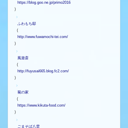
https://blog.goo.ne.jp/primo2016
)
ふわもち邸
(
http://www.fuwamochi-tei.com/
)
風遊斎
(
http://fuyusai665.blog.fc2.com/
)
菊の家
(
https://www.kikuta-food.com/
)
ごまそば八雲