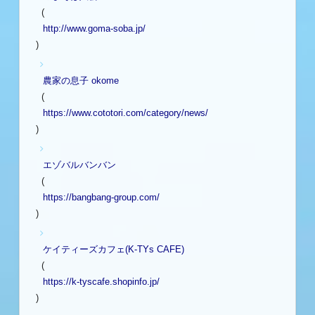
(
http://www.goma-soba.jp/
)
農家の息子 okome
(
https://www.cototori.com/category/news/
)
エゾバルバンバン
(
https://bangbang-group.com/
)
ケイティーズカフェ(K-TYs CAFE)
(
https://k-tyscafe.shopinfo.jp/
)